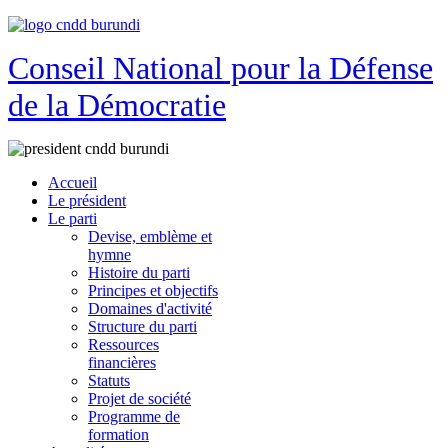
Conseil National pour la Défense
de la Démocratie
Accueil
Le président
Le parti
Devise, emblème et
hymne
Histoire du parti
Principes et objectifs
Domaines d'activité
Structure du parti
Ressources
financières
Statuts
Projet de société
Programme de
formation