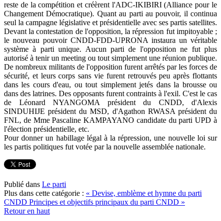
reste de la compétition et créèrent l'ADC-IKIBIRI (Alliance pour le
Changement Démocratique). Quant au parti au pouvoir, il continua
seul la campagne législative et présidentielle avec ses partis satellites.
Devant la contestation de l'opposition, la répression fut impitoyable ;
le nouveau pouvoir CNDD-FDD-UPRONA instaura un véritable
système à parti unique. Aucun parti de l'opposition ne fut plus
autorisé à tenir un meeting ou tout simplement une réunion publique.
De nombreux militants de l'opposition furent arrêtés par les forces de
sécurité, et leurs corps sans vie furent retrouvés peu après flottants
dans les cours d'eau, ou tout simplement jetés dans la brousse ou
dans des latrines. Des opposants furent contraints à l'exil. C'est le cas
de Léonard NYANGOMA président du CNDD, d'Alexis
SINDUHIJE président du MSD, d'Agathon RWASA président du
FNL, de Mme Pascaline KAMPAYANO candidate du parti UPD à
l'élection présidentielle, etc.
Pour donner un habillage légal à la répression, une nouvelle loi sur
les partis politiques fut votée par la nouvelle assemblée nationale.
Publié dans
Le parti
Plus dans cette catégorie :
« Devise, emblème et hymne du parti
CNDD
Principes et objectifs principaux du parti CNDD »
Retour en haut