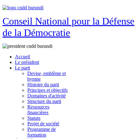
Conseil National pour la Défense
de la Démocratie
Accueil
Le président
Le parti
Devise, emblème et
hymne
Histoire du parti
Principes et objectifs
Domaines d'activité
Structure du parti
Ressources
financières
Statuts
Projet de société
Programme de
formation