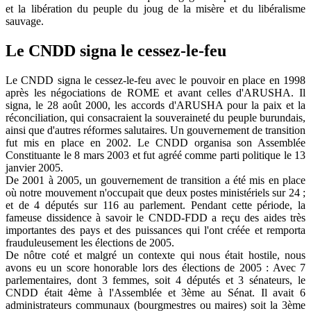
et la libération du peuple du joug de la misère et du libéralisme
sauvage.
Le CNDD signa le cessez-le-feu
Le CNDD signa le cessez-le-feu avec le pouvoir en place en 1998
après les négociations de ROME et avant celles d'ARUSHA. Il
signa, le 28 août 2000, les accords d'ARUSHA pour la paix et la
réconciliation, qui consacraient la souveraineté du peuple burundais,
ainsi que d'autres réformes salutaires. Un gouvernement de transition
fut mis en place en 2002. Le CNDD organisa son Assemblée
Constituante le 8 mars 2003 et fut agréé comme parti politique le 13
janvier 2005.
De 2001 à 2005, un gouvernement de transition a été mis en place
où notre mouvement n'occupait que deux postes ministériels sur 24 ;
et de 4 députés sur 116 au parlement. Pendant cette période, la
fameuse dissidence à savoir le CNDD-FDD a reçu des aides très
importantes des pays et des puissances qui l'ont créée et remporta
frauduleusement les élections de 2005.
De nôtre coté et malgré un contexte qui nous était hostile, nous
avons eu un score honorable lors des élections de 2005 : Avec 7
parlementaires, dont 3 femmes, soit 4 députés et 3 sénateurs, le
CNDD était 4ème à l'Assemblée et 3ème au Sénat. Il avait 6
administrateurs communaux (bourgmestres ou maires) soit la 3ème