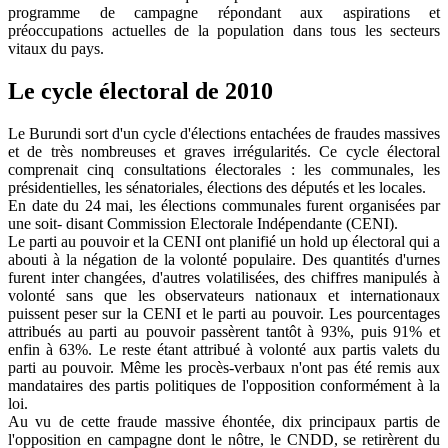
programme de campagne répondant aux aspirations et
préoccupations actuelles de la population dans tous les secteurs
vitaux du pays.
Le cycle électoral de 2010
Le Burundi sort d'un cycle d'élections entachées de fraudes massives
et de très nombreuses et graves irrégularités. Ce cycle électoral
comprenait cinq consultations électorales : les communales, les
présidentielles, les sénatoriales, élections des députés et les locales.
En date du 24 mai, les élections communales furent organisées par
une soit- disant Commission Electorale Indépendante (CENI).
Le parti au pouvoir et la CENI ont planifié un hold up électoral qui a
abouti à la négation de la volonté populaire. Des quantités d'urnes
furent inter changées, d'autres volatilisées, des chiffres manipulés à
volonté sans que les observateurs nationaux et internationaux
puissent peser sur la CENI et le parti au pouvoir. Les pourcentages
attribués au parti au pouvoir passèrent tantôt à 93%, puis 91% et
enfin à 63%. Le reste étant attribué à volonté aux partis valets du
parti au pouvoir. Même les procès-verbaux n'ont pas été remis aux
mandataires des partis politiques de l'opposition conformément à la
loi.
Au vu de cette fraude massive éhontée, dix principaux partis de
l'opposition en campagne dont le nôtre, le CNDD, se retirèrent du