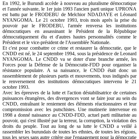
En 1992, le Burundi accède à nouveau au pluralisme démocratique
et l'année suivante, le 1er juin 1993 l'ancien parti unique UPRONA
est battu par le FRODEBU de Melchior NDADAYE et Léonard
NYANGOMA. Le 21 octobre 1993, trois mois après la prise du
pouvoir par le FRODEBU, l'armée renversa les institutions
démocratiques en assassinant le Président de la République
démocratiquement élu et d'autres hautes personnalités comme le
Président et le vice-président de l'Assemblée Nationale.
Et c'est pour combattre ce crime et restaurer la démocratie, que le
CNDD est né, le 24 septembre 1994, sous la présidence de Leonard
NYANGOMA. Le CNDD va se doter d'une branche armée, les
Forces pour la Défense de la Démocratie-FDD pour organiser la
résistance populaire. A sa naissance, le CNDD était donc un
rassemblement de plusieurs partis et mouvements, tous indignés par
le renversement des institutions démocratiques intervenu le 21
octobre 1993.
Avec les épreuves de la lutte et l'action déstabilisatrice de certaines
puissances étrangères, des divergences vont se faire jour au sein du
CNDD, entraînant le reniement des éléments réactionnaires et leur
compromission avec les putschistes. Une mutinerie intervenue en
1998 a donné naissance au CNDD-FDD, actuel parti militariste au
pouvoir, qui s'est illustré par la terreur, la corruption, la violation des
droits du peuple. Tout au long de sa lutte le CNDD a veillé à
rassembler les burundais de toutes les ethnies, de toutes les régions,
tous les sexes sans autre critère que l'engagement pour la démocratie