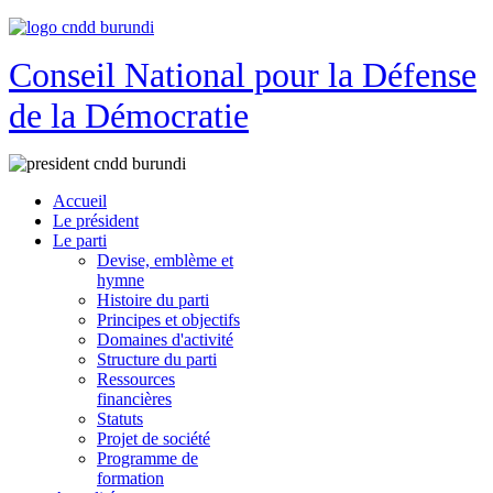
Conseil National pour la Défense
de la Démocratie
Accueil
Le président
Le parti
Devise, emblème et
hymne
Histoire du parti
Principes et objectifs
Domaines d'activité
Structure du parti
Ressources
financières
Statuts
Projet de société
Programme de
formation