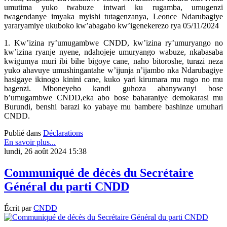
umutima yuko twabuze intwari ku rugamba, umugenzi
twagendanye imyaka myishi tutagenzanya, Leonce Ndarubagiye
yararyamiye ukuboko kw’abagabo kw’igenekerezo rya 05/11/2024
1. Kw’izina ry’umugambwe CNDD, kw’izina ry’umuryango no
kw’izina ryanje nyene, ndahojeje umuryango wabuze, nkabasaba
kwigumya muri ibi bihe bigoye cane, naho bitoroshe, turazi neza
yuko ahavuye umushingantahe w’ijunja n’ijambo nka Ndarubagiye
hasigaye ikinogo kinini cane, kuko yari kirumara mu rugo no mu
bagenzi. Mboneyeho kandi guhoza abanywanyi bose
b’umugambwe CNDD,eka abo bose baharaniye demokarasi mu
Burundi, benshi barazi ko yabaye mu bambere bashinze umuhari
CNDD.
Publié dans
Déclarations
En savoir plus...
lundi, 26 août 2024 15:38
Communiqué de décès du Secrétaire
Général du parti CNDD
Écrit par
CNDD