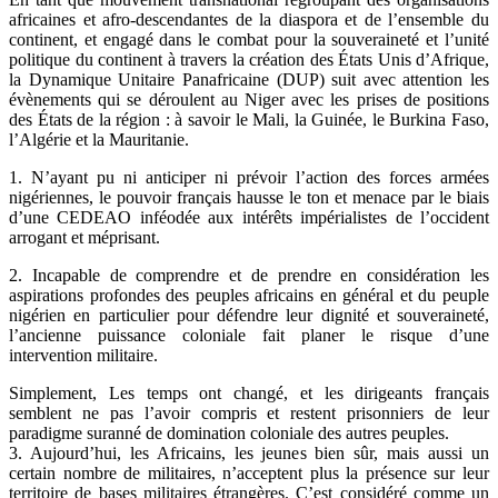
africaines et afro-descendantes de la diaspora et de l’ensemble du
continent, et engagé dans le combat pour la souveraineté et l’unité
politique du continent à travers la création des États Unis d’Afrique,
la Dynamique Unitaire Panafricaine (DUP) suit avec attention les
évènements qui se déroulent au Niger avec les prises de positions
des États de la région : à savoir le Mali, la Guinée, le Burkina Faso,
l’Algérie et la Mauritanie.
1. N’ayant pu ni anticiper ni prévoir l’action des forces armées
nigériennes, le pouvoir français hausse le ton et menace par le biais
d’une CEDEAO inféodée aux intérêts impérialistes de l’occident
arrogant et méprisant.
2. Incapable de comprendre et de prendre en considération les
aspirations profondes des peuples africains en général et du peuple
nigérien en particulier pour défendre leur dignité et souveraineté,
l’ancienne puissance coloniale fait planer le risque d’une
intervention militaire.
Simplement, Les temps ont changé, et les dirigeants français
semblent ne pas l’avoir compris et restent prisonniers de leur
paradigme suranné de domination coloniale des autres peuples.
3. Aujourd’hui, les Africains, les jeunes bien sûr, mais aussi un
certain nombre de militaires, n’acceptent plus la présence sur leur
territoire de bases militaires étrangères. C’est considéré comme un