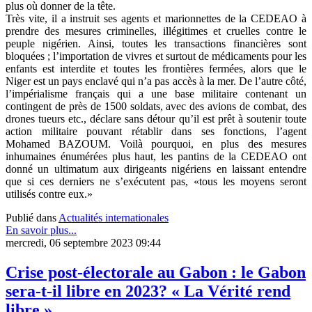
plus où donner de la tête.
Très vite, il a instruit ses agents et marionnettes de la CEDEAO à
prendre des mesures criminelles, illégitimes et cruelles contre le
peuple nigérien. Ainsi, toutes les transactions financières sont
bloquées ; l’importation de vivres et surtout de médicaments pour les
enfants est interdite et toutes les frontières fermées, alors que le
Niger est un pays enclavé qui n’a pas accès à la mer. De l’autre côté,
l’impérialisme français qui a une base militaire contenant un
contingent de près de 1500 soldats, avec des avions de combat, des
drones tueurs etc., déclare sans détour qu’il est prêt à soutenir toute
action militaire pouvant rétablir dans ses fonctions, l’agent
Mohamed BAZOUM. Voilà pourquoi, en plus des mesures
inhumaines énumérées plus haut, les pantins de la CEDEAO ont
donné un ultimatum aux dirigeants nigériens en laissant entendre
que si ces derniers ne s’exécutent pas, «tous les moyens seront
utilisés contre eux.»
Publié dans
Actualités internationales
En savoir plus...
mercredi, 06 septembre 2023 09:44
Crise post-électorale au Gabon : le Gabon
sera-t-il libre en 2023? « La Vérité rend
libre »