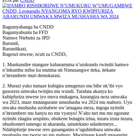
Écrit par
CNDD
Bagumyabanga ba CNDD
Bagumyabuntu ba FFD
Namwe Ntebutsi za JPD
Barundi,
Barundikazi,
Bagenzi mwese, ncuti za CNDD,
1. Munkundire ntangure kubaramutsa n’urukundo rwinshi hamwe
n’inkumbu mfise ku mutima nti Nimusangwe iteka, itekane
n’iterambere muri demokarasi.
2. Murazi yuko tumaze kubigira umugenzo mu bihe nk’ibi vyo
gusozera umwaka twinjira mu wundi. Turafata akanya ko
kubipfuriza mwese iyo muva mukagera, kurangiza neza umwaka
wa 2023, maze mutangurane umushasha wa 2024 mu mahoro. Uyu
mwaka mushasha uzobabere uw’amagara meza, ingoga nyinshi
n’iterambere mu banyu no mu vyanyu! N’aho turi mu mu ngorane
nyinshi zitagira urupimo, ubukene butagira izina, inzara izura inzara,
ubushomeri umengo ni akaranda, umutekano udashemeye...
Ndabipfurije mwese rero gusanganira n’uguhimbaza umwaka
mushasha mu rweze no mu mahoro. Mwiginane kandi musangire