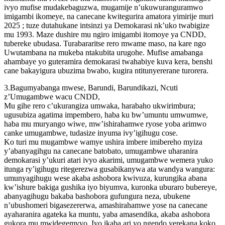
ivyo mufise mudakebaguzwa, mugamije n’ukuwuranguramwo
imigambi ikomeye, na canecane kwitegurira amatora yimirije muri
2025 ; tuze dutahukane intsinzi ya Demokarasi nk’uko twabigize
mu 1993. Maze dushire mu ngiro imigambi itomoye ya CNDD,
tubereke ubudasa. Turabararitse rero mwame maso, na kare ngo
Uwutambana na mukeba ntakubita urugohe. Mufise amabanga
ahambaye yo guteramira demokarasi twahabiye kuva kera, benshi
cane bakayigura ubuzima bwabo, kugira ntitunyererane turorera.
3.Bagumyabanga mwese, Barundi, Barundikazi, Ncuti
z’Umugambwe wacu CNDD,
Mu gihe rero c’ukurangiza umwaka, harabaho ukwirimbura;
ugusubiza agatima impembero, haba ku bw’umuntu umwumwe,
haba mu muryango wiwe, mw’ishirahamwe ryose yoba arimwo
canke umugambwe, tudasize inyuma ivy’igihugu cose.
Ko turi mu mugambwe wamye ushira imbere imibereho myiza
y’abanyagihgu na canecane batobato, umugambwe uharanira
demokarasi y’ukuri atari ivyo akarimi, umugambwe wemera yuko
itunga ry’igihugu ritegerezwa gusabikanywa ata wandya wangura:
umunyagihugu wese akaba ashobora kwivuza, kurungika abana
kw’ishure bakiga gushika iyo biyumva, kuronka uburaro bubereye,
abanyagihugu bakaba bashobora gufungura neza, ubukene
n’ubushomeri bigasezererwa, amashirahamwe yose na canecane
ayaharanira agateka ka muntu, yaba amasendika, akaba ashobora
gukora mu mwidegemvyo. Iyo ikaba ari yo ngendo yerekana koko