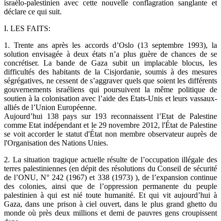
israélo-palestinien avec cette nouvelle conflagration sanglante et
déclare ce qui suit.
I. LES FAITS:
1. Trente ans après les accords d’Oslo (13 septembre 1993), la
solution envisagée à deux états n’a plus guère de chances de se
concrétiser. La bande de Gaza subit un implacable blocus, les
difficultés des habitants de la Cisjordanie, soumis à des mesures
ségrégatives, ne cessent de s’aggraver quels que soient les différents
gouvernements israéliens qui poursuivent la même politique de
soutien à la colonisation avec l’aide des Etats-Unis et leurs vassaux-
alliés de l’Union Européenne.
Aujourd’hui 138 pays sur 193 reconnaissent l’Etat de Palestine
comme Etat indépendant et le 29 novembre 2012, l'État de Palestine
se voit accorder le statut d'État non membre observateur auprès de
l'Organisation des Nations Unies.
2. La situation tragique actuelle résulte de l’occupation illégale des
terres palestiniennes (en dépit des résolutions du Conseil de sécurité
de l’ONU, N° 242 (1967) et 338 (1973) ), de l’expansion continue
des colonies, ainsi que de l’oppression permanente du peuple
palestinien à qui est nié toute humanité. Et qui vit aujourd’hui à
Gaza, dans une prison à ciel ouvert, dans le plus grand ghetto du
monde où près deux millions et demi de pauvres gens croupissent