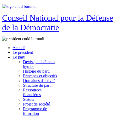
Conseil National pour la Défense
de la Démocratie
Accueil
Le président
Le parti
Devise, emblème et
hymne
Histoire du parti
Principes et objectifs
Domaines d'activité
Structure du parti
Ressources
financières
Statuts
Projet de société
Programme de
formation