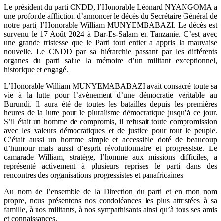
Le président du parti CNDD, l’Honorable Léonard NYANGOMA a
une profonde affliction d’annoncer le décès du Secrétaire Général de
notre parti, l’Honorable William MUNYEMBABAZI. Le décès est
survenu le 17 Août 2024 à Dar-Es-Salam en Tanzanie. C’est avec
une grande tristesse que le Parti tout entier a appris la mauvaise
nouvelle. Le CNDD par sa hiérarchie passant par les différents
organes du parti salue la mémoire d’un militant exceptionnel,
historique et engagé.
L’Honorable William MUNYEMABABAZI avait consacré toute sa
vie à la lutte pour l’avènement d’une démocratie véritable au
Burundi. Il aura été de toutes les batailles depuis les premières
heures de la lutte pour le pluralisme démocratique jusqu’à ce jour.
S’il était un homme de compromis, il refusait toute compromission
avec les valeurs démocratiques et de justice pour tout le peuple.
C’était aussi un homme simple et accessible doté de beaucoup
d’humour mais aussi d’esprit révolutionnaire et progressiste. Le
camarade William, stratège, l’homme aux missions difficiles, a
représenté activement à plusieurs reprises le parti dans des
rencontres des organisations progressistes et panafricaines.
Au nom de l’ensemble de la Direction du parti et en mon nom
propre, nous présentons nos condoléances les plus attristées à sa
famille, à nos militants, à nos sympathisants ainsi qu’à tous ses amis
et connaissances.