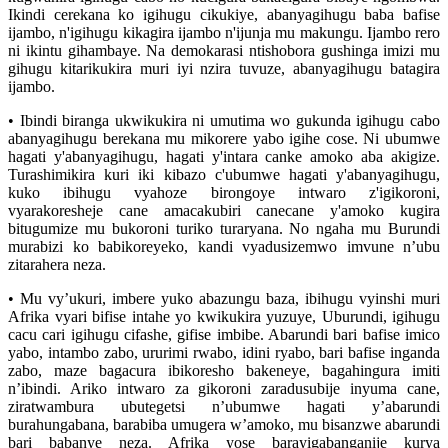
Ikindi cerekana ko igihugu cikukiye, abanyagihugu baba bafise
ijambo, n'igihugu kikagira ijambo n'ijunja mu makungu. Ijambo rero
ni ikintu gihambaye. Na demokarasi ntishobora gushinga imizi mu
gihugu kitarikukira muri iyi nzira tuvuze, abanyagihugu batagira
ijambo.
• Ibindi biranga ukwikukira ni umutima wo gukunda igihugu cabo
abanyagihugu berekana mu mikorere yabo igihe cose. Ni ubumwe
hagati y'abanyagihugu, hagati y'intara canke amoko aba akigize.
Turashimikira kuri iki kibazo c'ubumwe hagati y'abanyagihugu,
kuko ibihugu vyahoze birongoye intwaro z'igikoroni,
vyarakoresheje cane amacakubiri canecane y'amoko kugira
bitugumize mu bukoroni turiko turaryana. No ngaha mu Burundi
murabizi ko babikoreyeko, kandi vyadusizemwo imvune n’ubu
zitarahera neza.
• Mu vy’ukuri, imbere yuko abazungu baza, ibihugu vyinshi muri
Afrika vyari bifise intahe yo kwikukira yuzuye, Uburundi, igihugu
cacu cari igihugu cifashe, gifise imbibe. Abarundi bari bafise imico
yabo, intambo zabo, ururimi rwabo, idini ryabo, bari bafise inganda
zabo, maze bagacura ibikoresho bakeneye, bagahingura imiti
n’ibindi. Ariko intwaro za gikoroni zaradusubije inyuma cane,
ziratwambura ubutegetsi n’ubumwe hagati y’abarundi
burahungabana, barabiba umugera w’amoko, mu bisanzwe abarundi
bari babanye neza. Afrika yose barayigabanganije kurya