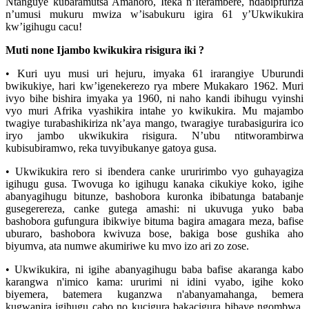
Ntanguye kubaramutsa Amahoro, Iteka n’Iterambere, ndabipfuriza
n’umusi mukuru mwiza w’isabukuru igira 61 y’Ukwikukira
kw’igihugu cacu!
Muti none Ijambo kwikukira risigura iki ?
• Kuri uyu musi uri hejuru, imyaka 61 irarangiye Uburundi
bwikukiye, hari kw’igenekerezo rya mbere Mukakaro 1962. Muri
ivyo bihe bishira imyaka ya 1960, ni naho kandi ibihugu vyinshi
vyo muri Afrika vyashikira intahe yo kwikukira. Mu majambo
twagiye turabashikiriza nk’aya mango, twaragiye turabasigurira ico
iryo jambo ukwikukira risigura. N’ubu ntitworambirwa
kubisubiramwo, reka tuvyibukanye gatoya gusa.
• Ukwikukira rero si ibendera canke ururirimbo vyo guhayagiza
igihugu gusa. Twovuga ko igihugu kanaka cikukiye koko, igihe
abanyagihugu bitunze, bashobora kuronka ibibatunga batabanje
gusegerereza, canke gutega amashi: ni ukuvuga yuko baba
bashobora gufungura ibikwiye bituma bagira amagara meza, bafise
uburaro, bashobora kwivuza bose, bakiga bose gushika aho
biyumva, ata numwe akumiriwe ku mvo izo ari zo zose.
• Ukwikukira, ni igihe abanyagihugu baba bafise akaranga kabo
karangwa n'imico kama: ururimi ni idini vyabo, igihe koko
biyemera, batemera kuganzwa n'abanyamahanga, bemera
kugwanira igihugu cabo no kucigura bakacigura bibaye ngombwa.