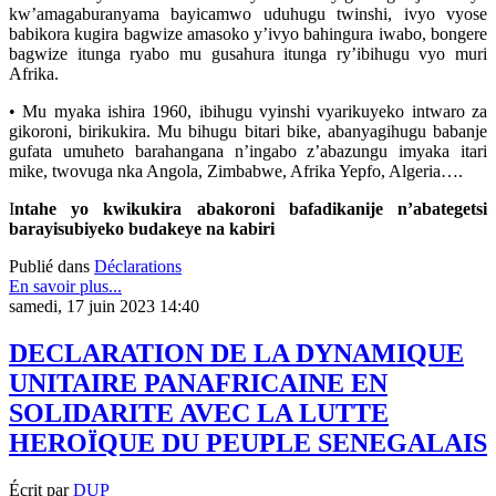
kw’amagaburanyama bayicamwo uduhugu twinshi, ivyo vyose
babikora kugira bagwize amasoko y’ivyo bahingura iwabo, bongere
bagwize itunga ryabo mu gusahura itunga ry’ibihugu vyo muri
Afrika.
• Mu myaka ishira 1960, ibihugu vyinshi vyarikuyeko intwaro za
gikoroni, birikukira. Mu bihugu bitari bike, abanyagihugu babanje
gufata umuheto barahangana n’ingabo z’abazungu imyaka itari
mike, twovuga nka Angola, Zimbabwe, Afrika Yepfo, Algeria….
I
ntahe yo kwikukira abakoroni bafadikanije n’abategetsi
barayisubiyeko budakeye na kabiri
Publié dans
Déclarations
En savoir plus...
samedi, 17 juin 2023 14:40
DECLARATION DE LA DYNAMIQUE
UNITAIRE PANAFRICAINE EN
SOLIDARITE AVEC LA LUTTE
HEROÏQUE DU PEUPLE SENEGALAIS
Écrit par
DUP