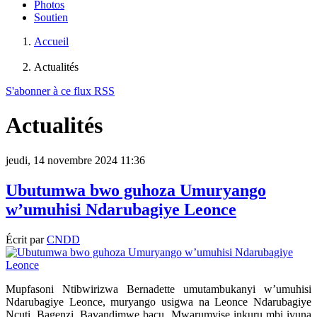
Photos
Soutien
Accueil
Actualités
S'abonner à ce flux RSS
Actualités
jeudi, 14 novembre 2024 11:36
Ubutumwa bwo guhoza Umuryango
w’umuhisi Ndarubagiye Leonce
Écrit par
CNDD
Mupfasoni Ntibwirizwa Bernadette umutambukanyi w’umuhisi
Ndarubagiye Leonce, muryango usigwa na Leonce Ndarubagiye
Ncuti, Bagenzi, Bavandimwe bacu, Mwarumvise inkuru mbi ivuna