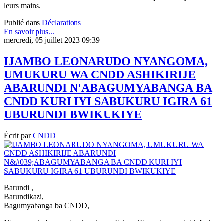
leurs mains.
Publié dans
Déclarations
En savoir plus...
mercredi, 05 juillet 2023 09:39
IJAMBO LEONARUDO NYANGOMA,
UMUKURU WA CNDD ASHIKIRIJE
ABARUNDI N'ABAGUMYABANGA BA
CNDD KURI IYI SABUKURU IGIRA 61
UBURUNDI BWIKUKIYE
Écrit par
CNDD
Barundi ,
Barundikazi,
Bagumyabanga ba CNDD,